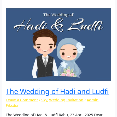
The
Wedding
of
Hadi
and
Ludfi
The Wedding of Hadi and Ludfi
Leave a Comment
/
Sky
,
Wedding Invitation
/
Admin
Fiksdia
The Wedding of Hadi & Ludfi Rabu, 23 April 2025 Dear