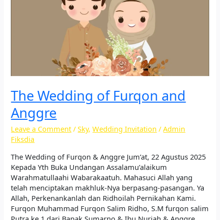
The Wedding of Furqon and
Anggre
Leave a Comment
/
Sky
,
Wedding Invitation
/
Admin
Fiksdia
The Wedding of Furqon & Anggre Jum’at, 22 Agustus 2025
Kepada Yth Buka Undangan Assalamu’alaikum
Warahmatullaahi Wabarakaatuh. Mahasuci Allah yang
telah menciptakan makhluk-Nya berpasang-pasangan. Ya
Allah, Perkenankanlah dan Ridhoilah Pernikahan Kami.​​
Furqon Muhammad Furqon Salim Ridho, S.M furqon salim
Putra ke 1 dari Bapak Sumarno & Ibu Nuriah & Anggre