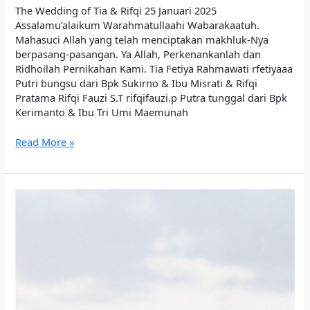
The Wedding of Tia & Rifqi 25 Januari 2025
Assalamu’alaikum Warahmatullaahi Wabarakaatuh.
Mahasuci Allah yang telah menciptakan makhluk-Nya
berpasang-pasangan. Ya Allah, Perkenankanlah dan
Ridhoilah Pernikahan Kami.​​ Tia Fetiya Rahmawati rfetiyaaa
Putri bungsu dari Bpk Sukirno & Ibu Misrati & Rifqi
Pratama Rifqi Fauzi S.T rifqifauzi.p Putra tunggal dari Bpk
Kerimanto & Ibu Tri Umi Maemunah
Read More »
The
Wedding
of
Abram
and
Nita