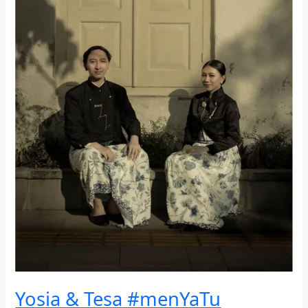
Yosia & Tesa #menYaTu