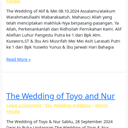
Fiksdia
The Wedding of Alif & Mei 08.10.2024 Assalamu’alaikum
Warahmatullaahi Wabarakaatuh. Mahasuci Allah yang
telah menciptakan makhluk-Nya berpasang-pasangan. Ya
Allah, Perkenankanlah dan Ridhoilah Pernikahan Kami.​ Alif
Aliefian Luhur Pangestu Putra ke 1 dari Bpk Alm.
Kusworo,ST & Ibu Ani Musrifah Mei Mei Asih Larasati Putri
ke 1 dari Bpk Yuswito Yunus & Ibu Jarwati Hari Bahagia
Read More »
The
Wedding of Toyo and Nur
The Wedding of Toyo and Nur
Leave a Comment
/
Sky
,
Wedding Invitation
/
Admin
Fiksdia
The Wedding of Toyo & Nur Sabtu, 28 September 2024
Dear to Buka Undangan The Wedding of Toyo & Nur