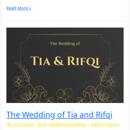
Read More »
The
Wedding
of Tia and Rifqi
The Wedding of Tia and Rifqi
38 Comments
/
Blue
,
Wedding Invitation
/
Admin Fiksdia