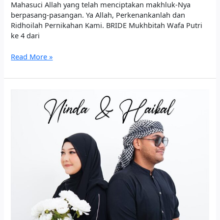
Mahasuci Allah yang telah menciptakan makhluk-Nya
berpasang-pasangan. Ya Allah, Perkenankanlah dan
Ridhoilah Pernikahan Kami.​ BRIDE Mukhbitah Wafa Putri
ke 4 dari
Read More »
The
Wedding
of
Ninda Ayu and Haikal