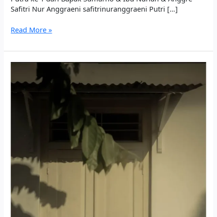
Safitri Nur Anggraeni safitrinuranggraeni Putri […]
Read More »
Yosia
&
Tesa
#menYaTu