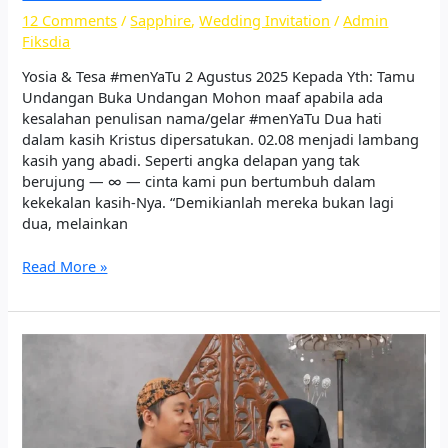
12 Comments
/
Sapphire
,
Wedding Invitation
/
Admin
Fiksdia
Yosia & Tesa #menYaTu 2 Agustus 2025 Kepada Yth: Tamu
Undangan Buka Undangan Mohon maaf apabila ada
kesalahan penulisan nama/gelar #menYaTu Dua hati
dalam kasih Kristus dipersatukan. 02.08 menjadi lambang
kasih yang abadi. Seperti angka delapan yang tak
berujung — ∞ — cinta kami pun bertumbuh dalam
kekekalan kasih-Nya. “Demikianlah mereka bukan lagi
dua, melainkan
Read More »
The
Wedding
of
Wafa
and
Rizaldi