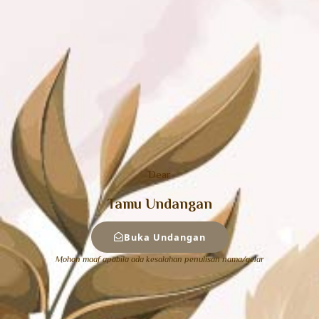
Tasyakuran Pernikahan
Rika & Yusri
Sabtu, 20 April 2024
Dear
Tamu Undangan
Buka Undangan
Mohon maaf apabila ada kesalahan penulisan nama/gelar