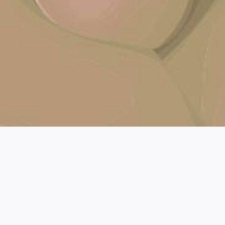
Assalamu'alaikum Warahmatullaahi Wabarakaatuh.
Mahasuci Allah yang telah menciptakan makhluk-Nya berpasang-pasangan.
Ya Allah, Perkenankanlah dan Ridhoilah Pernikahan Kami.​​