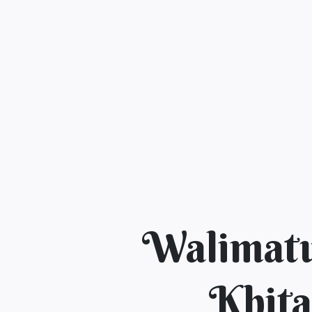
Walimat
Khit