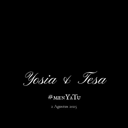
Yosia & Tesa
#menYaTu
2 Agustus 2025