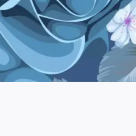
Assalamu'alaikum Warahmatullaahi Wabarakaatuh.
Mahasuci Allah yang telah menciptakan makhluk-Nya berpasang-
pasangan. Ya Allah, Perkenankanlah dan Ridhoilah Pernikahan Kami.​​